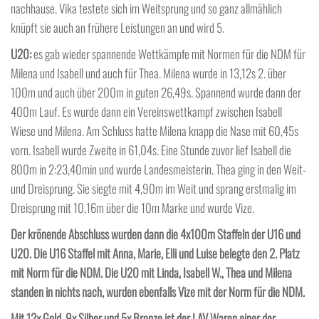
nachhause. Vika testete sich im Weitsprung und so ganz allmählich
knüpft sie auch an frühere Leistungen an und wird 5.
U20:
es gab wieder spannende Wettkämpfe mit Normen für die NDM für
Milena und Isabell und auch für Thea. Milena wurde in 13,12s 2. über
100m und auch über 200m in guten 26,49s. Spannend wurde dann der
400m Lauf. Es wurde dann ein Vereinswettkampf zwischen Isabell
Wiese und Milena. Am Schluss hatte Milena knapp die Nase mit 60,45s
vorn. Isabell wurde Zweite in 61,04s. Eine Stunde zuvor lief Isabell die
800m in 2:23,40min und wurde Landesmeisterin. Thea ging in den Weit-
und Dreisprung. Sie siegte mit 4,90m im Weit und sprang erstmalig im
Dreisprung mit 10,16m über die 10m Marke und wurde Vize.
Der krönende Abschluss wurden dann die 4x100m Staffeln der U16 und
U20. Die U16 Staffel mit Anna, Marie, Elli und Luise belegte den 2. Platz
mit Norm für die NDM. Die U20 mit Linda, Isabell W., Thea und Milena
standen in nichts nach, wurden ebenfalls Vize mit der Norm für die NDM.
Mit 12x Gold, 9x Silber und 5x Bronze ist der LAV Waren einer der