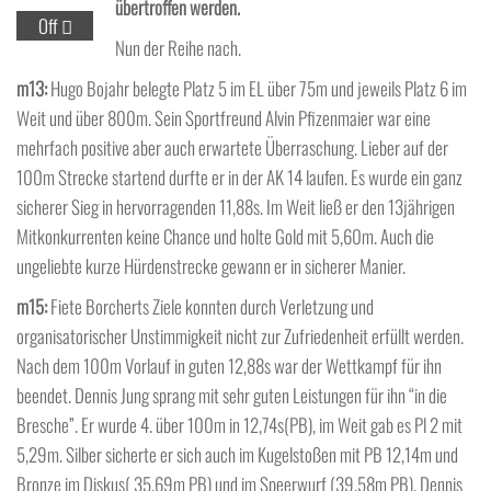
übertroffen werden.
Off
Nun der Reihe nach.
m13:
Hugo Bojahr belegte Platz 5 im EL über 75m und jeweils Platz 6 im
Weit und über 800m. Sein Sportfreund Alvin Pfizenmaier war eine
mehrfach positive aber auch erwartete Überraschung. Lieber auf der
100m Strecke startend durfte er in der AK 14 laufen. Es wurde ein ganz
sicherer Sieg in hervorragenden 11,88s. Im Weit ließ er den 13jährigen
Mitkonkurrenten keine Chance und holte Gold mit 5,60m. Auch die
ungeliebte kurze Hürdenstrecke gewann er in sicherer Manier.
m15:
Fiete Borcherts Ziele konnten durch Verletzung und
organisatorischer Unstimmigkeit nicht zur Zufriedenheit erfüllt werden.
Nach dem 100m Vorlauf in guten 12,88s war der Wettkampf für ihn
beendet. Dennis Jung sprang mit sehr guten Leistungen für ihn “in die
Bresche”. Er wurde 4. über 100m in 12,74s(PB), im Weit gab es Pl 2 mit
5,29m. Silber sicherte er sich auch im Kugelstoßen mit PB 12,14m und
Bronze im Diskus( 35,69m PB) und im Speerwurf (39,58m PB). Dennis