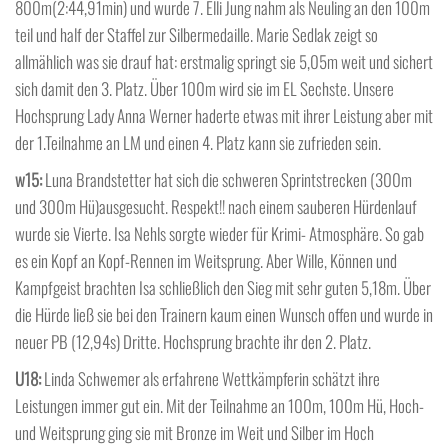
800m(2:44,91min) und wurde 7. Elli Jung nahm als Neuling an den 100m
teil und half der Staffel zur Silbermedaille. Marie Sedlak zeigt so
allmählich was sie drauf hat: erstmalig springt sie 5,05m weit und sichert
sich damit den 3. Platz. Über 100m wird sie im EL Sechste. Unsere
Hochsprung Lady Anna Werner haderte etwas mit ihrer Leistung aber mit
der 1.Teilnahme an LM und einen 4. Platz kann sie zufrieden sein.
w15:
Luna Brandstetter hat sich die schweren Sprintstrecken (300m
und 300m Hü)ausgesucht. Respekt!! nach einem sauberen Hürdenlauf
wurde sie Vierte. Isa Nehls sorgte wieder für Krimi- Atmosphäre. So gab
es ein Kopf an Kopf-Rennen im Weitsprung. Aber Wille, Können und
Kampfgeist brachten Isa schließlich den Sieg mit sehr guten 5,18m. Über
die Hürde ließ sie bei den Trainern kaum einen Wunsch offen und wurde in
neuer PB (12,94s) Dritte. Hochsprung brachte ihr den 2. Platz.
U18:
Linda Schwemer als erfahrene Wettkämpferin schätzt ihre
Leistungen immer gut ein. Mit der Teilnahme an 100m, 100m Hü, Hoch-
und Weitsprung ging sie mit Bronze im Weit und Silber im Hoch