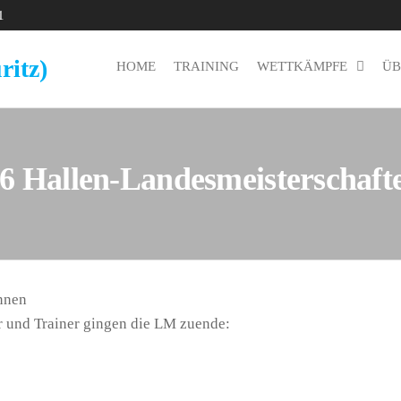
1
ritz)
HOME
TRAINING
WETTKÄMPFE
ÜB
26 Hallen-Landesmeisterschaf
nnen
er und Trainer gingen die LM zuende: