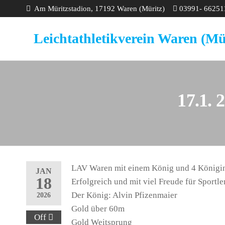
Am Müritzstadion, 17192 Waren (Müritz)
03991- 66251
Leichtathletikverein Waren (Mü
17.1. 
LAV Waren mit einem König und 4 Königi
JAN
18
Erfolgreich und mit viel Freude für Sportl
Der König: Alvin Pfizenmaier
2026
Gold über 60m
Off
Gold Weitsprung