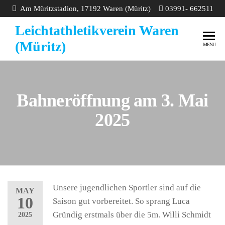
Am Müritzstadion, 17192 Waren (Müritz)
03991- 662511
Leichtathletikverein Waren
(Müritz)
MENU
Bahneröffnung am 3. Mai
2025
Unsere jugendlichen Sportler sind auf die
MAY
10
Saison gut vorbereitet. So sprang Luca
Gründig erstmals über die 5m. Willi Schmidt
2025